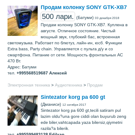
Продам колонку SONY GTK-XB7
500 лари.
(Батуми)
03 декабря 2018
Продам колонку SONY GTK-XB7. Куплена в
августе. Отличное состояние. Чистый
мощный звук, глубокий бас, встроенная
светомузыка. Работает по блютуз, лайн-ин, юсб. Функции
Extra bass, Party chain. Управляется с пульта д/у и со
смартфона. Питание от сети. Мощность фронтальных АС
470 Вт.
Адрес: Батуми
тел.
+995568519687
Алексей
Электронная техника
>
Аудиотехника
>
Продам
Sintezator korg pa 600 gt
(Дманиси)
12 октября 2017
Sintezator korg pa 600 gt,tecili satiram pul
lazim oldu?una gore ciddi olan buyurub zeng
ede biler,vahtcapada yaza bilersiz,qiymetni
razila?a bilerik.
тел.
+995599483128
Edilxan