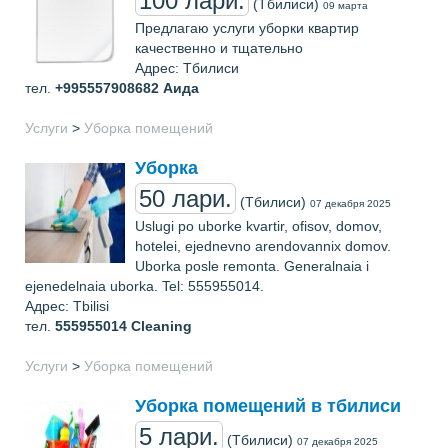
100 лари.
(Тбилиси)
09 марта
Предлагаю услуги уборки квартир
качественно и тщательно
Адрес: Тбилиси
тел.
+995557908682
Аида
Услуги
>
Уборка помещений
Уборка
50 лари.
(Тбилиси)
07 декабря 2025
Uslugi po uborke kvartir, ofisov, domov,
hotelei, ejednevno arendovannix domov.
Uborka posle remonta. Generalnaia i
ejenedelnaia uborka. Tel: 555955014.
Адрес: Tbilisi
тел.
555955014
Cleaning
Услуги
>
Уборка помещений
Уборка помещений в тбилиси
5 лари.
(Тбилиси)
07 декабря 2025