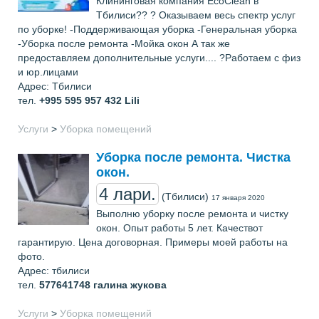
Клининговая компания EcoClean в
Тбилиси?? ? Оказываем весь спектр услуг
по уборке! -Поддерживающая уборка -Генеральная уборка
-Уборка после ремонта -Мойка окон А так же
предоставляем дополнительные услуги.... ?Работаем с физ
и юр.лицами
Адрес: Тбилиси
тел.
+995 595 957 432
Lili
Услуги
>
Уборка помещений
Уборка после ремонта. Чистка
окон.
4 лари.
(Тбилиси)
17 января 2020
Выполню уборку после ремонта и чистку
окон. Опыт работы 5 лет. Качествот
гарантирую. Цена договорная. Примеры моей работы на
фото.
Адрес: тбилиси
тел.
577641748
галина жукова
Услуги
>
Уборка помещений