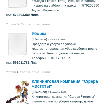
отъезда ( кошки, коты). Есть опыт работы,
пишите на вайбер или ватсапп : 579203380
Адрес: Варкетили
тел.
579203380
Лика
Услуги
>
Уборка помещений
Уборка
(Тбилиси)
14 января 2019
Предлогаю услуги по уборке
квартир,генеральная уборка,уборка после
ремонта.Цена по договорённости.
Телефон 591011781 Яна
тел.
591011781
Яна
Услуги
>
Уборка помещений
Клининговая компания "Сфера
Чистоты"
(Тбилиси)
15 октября 2018
Клининговая компания "Сфера Чистоты"
окажет услуги по уборке квартир, домов,