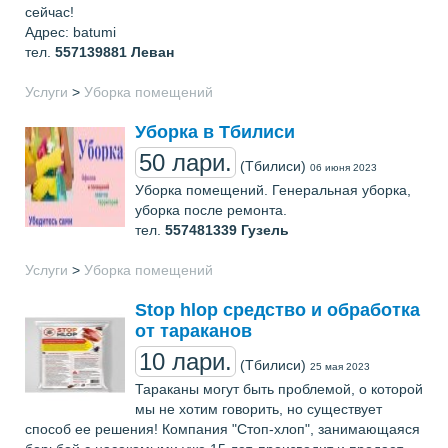
сейчас!
Адрес: batumi
тел.
557139881
Леван
Услуги
>
Уборка помещений
Уборка в Тбилиси
50 лари.
(Тбилиси)
06 июня 2023
Уборка помещений. Генеральная уборка,
уборка после ремонта.
тел.
557481339
Гузель
Услуги
>
Уборка помещений
Stop hlop средство и обработка
от тараканов
10 лари.
(Тбилиси)
25 мая 2023
Тараканы могут быть проблемой, о которой
мы не хотим говорить, но существует
способ ее решения! Компания "Стоп-хлоп", занимающаяся