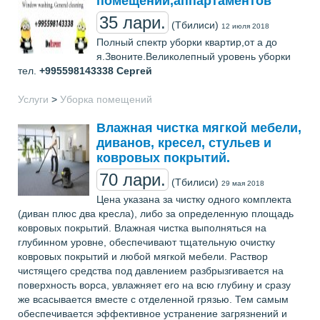
помещений,аппартаментов
35 лари.
(Тбилиси)
12 июля 2018
Полный спектр уборки квартир,от а до
я.Звоните.Великолепный уровень уборки
тел.
+995598143338
Сергей
Услуги
>
Уборка помещений
Влажная чистка мягкой мебели,
диванов, кресел, стульев и
ковровых покрытий.
70 лари.
(Тбилиси)
29 мая 2018
Цена указана за чистку одного комплекта
(диван плюс два кресла), либо за определенную площадь
ковровых покрытий. Влажная чистка выполняться на
глубинном уровне, обеспечивают тщательную очистку
ковровых покрытий и любой мягкой мебели. Раствор
чистящего средства под давлением разбрызгивается на
поверхность ворса, увлажняет его на всю глубину и сразу
же всасывается вместе с отделенной грязью. Тем самым
обеспечивается эффективное устранение загрязнений и