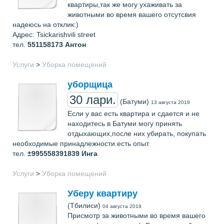
квартиры,так же могу ухаживать за
животными во время вашего отсутсвия
надеюсь на отклик:)
Адрес: Tsickarishvili street
тел.
551158173
Антон
Услуги
>
Уборка помещений
уборщица
30 лари.
(Батуми)
13 августа 2019
Если у вас есть квартира и сдается и не
находитесь в Батуми могу принять
отдыхающих,после них убирать, покупать
необходимые принадлежности.есть опыт.
тел.
±995558391839
Инга
Услуги
>
Уборка помещений
Уберу квартиру
(Тбилиси)
04 августа 2019
Присмотр за животными во время вашего