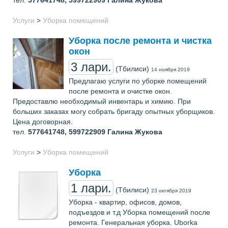
тел.
577641748, 599722909
Галина Жукова
Услуги
>
Уборка помещений
Уборка после ремонта и чистка
окон
3 лари.
(Тбилиси)
14 ноября 2019
Предлагаю услуги по уборке помещений
после ремонта и очистке окон.
Предоставлю необходимый инвентарь и химию. При
больших заказах могу собрать бригаду опытных уборщиков.
Цена договорная.
тел.
577641748, 599722909
Галина Жукова
Услуги
>
Уборка помещений
Уборка
1 лари.
(Тбилиси)
23 октября 2019
Уборка - квартир, офисов, домов,
подъездов и т.д Уборка помещений после
ремонта. Генеральная уборка. Uborka