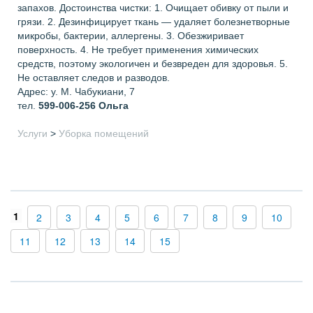
запахов. Достоинства чистки: 1. Очищает обивку от пыли и
грязи. 2. Дезинфицирует ткань — удаляет болезнетворные
микробы, бактерии, аллергены. 3. Обезжиривает
поверхность. 4. Не требует применения химических
средств, поэтому экологичен и безвреден для здоровья. 5.
Не оставляет следов и разводов.
Адрес: у. М. Чабукиани, 7
тел.
599-006-256
Ольга
Услуги
>
Уборка помещений
1
2
3
4
5
6
7
8
9
10
11
12
13
14
15