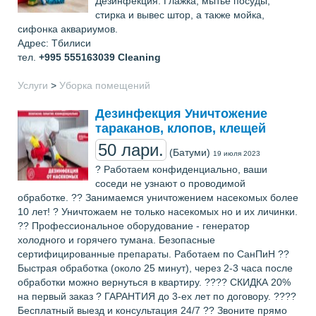
Дезинфекция. Глажка, мытьё посуды,
стирка и вывес штор, а также мойка,
сифонка аквариумов.
Адрес: Тбилиси
тел.
+995 555163039
Cleaning
Услуги
>
Уборка помещений
Дезинфекция Уничтожение
тараканов, клопов, клещей
50 лари.
(Батуми)
19 июля 2023
? Работаем конфиденциально, ваши
соседи не узнают о проводимой
обработке. ?? Занимаемся уничтожением насекомых более
10 лет! ? Уничтожаем не только насекомых но и их личинки.
?? Профессиональное оборудование - генератор
холодного и горячего тумана. Безопасные
сертифицированные препараты. Работаем по СанПиН ??
Быстрая обработка (около 25 минут), через 2-3 часа после
обработки можно вернуться в квартиру. ???? СКИДКА 20%
на первый заказ ? ГАРАНТИЯ до 3-ех лет по договору. ????
Бесплатный выезд и консультация 24/7 ?? Звоните прямо