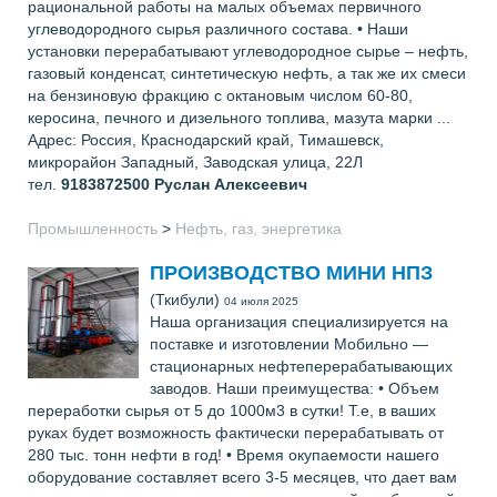
рациональной работы на малых объемах первичного
углеводородного сырья различного состава. • Наши
установки перерабатывают углеводородное сырье – нефть,
газовый конденсат, синтетическую нефть, а так же их смеси
на бензиновую фракцию с октановым числом 60-80,
керосина, печного и дизельного топлива, мазута марки ...
Адрес: Россия, Краснодарский край, Тимашевск,
микрорайон Западный, Заводская улица, 22Л
тел.
9183872500
Руслан Алексеевич
Промышленность
>
Нефть, газ, энергетика
ПРОИЗВОДСТВО МИНИ НПЗ
(Ткибули)
04 июля 2025
Наша организация специализируется на
поставке и изготовлении Мобильно —
стационарных нефтеперерабатывающих
заводов. Наши преимущества: • Объем
переработки сырья от 5 до 1000м3 в сутки! Т.е, в ваших
руках будет возможность фактически перерабатывать от
280 тыс. тонн нефти в год! • Время окупаемости нашего
оборудование составляет всего 3-5 месяцев, что дает вам