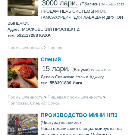
3000 лари.
(Тбилиси)
24 ноября 2025
ПРОДАМ ПЕЧЬ СИСТЕМЫ ИНЖ.
ГАМСАХУРДИЯ. ДЛЯ ЛАВАША И ДРУГОЙ
ВЫПЕЧКИ.
Адрес: МОСКОВСКИЙ ПРОСПЕКТ,2.
тел.
592117288
КАХА
Промышленность
>
Прочее
Специй
15 лари.
(Батуми)
22 июля 2025
Делаю Сванскую соль и Аджику.
тел.
558391839
Инга
Промышленность
>
Пищевая промышленность
>
Приправы, Специи, Соусы
ПРОИЗВОДСТВО МИНИ НПЗ
(Чиатура)
04 июля 2025
Наша организация специализируется на
поставке и изготовлении Мобильно —