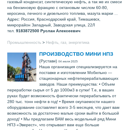
газовый конденсат, синтетическую нефть, а так же их смеси
на бензиновую фракцию с октановым числом 60-80,
керосина, печного и дизельного топлива, мазута марки ...
Адрес: Россия, Краснодарский край, Тимашевск,
микрорайон Западный, Заводская улица, 22Л
тел.
9183872500
Руслан Алексеевич
Промышленность
>
Нефть, газ, энергетика
ПРОИЗВОДСТВО МИНИ НПЗ
(Рустави)
04 июля 2025
Наша организация специализируется на
поставке и изготовлении Мобильно —
стационарных нефтеперерабатывающих
заводов. Наши преимущества: • Объем
переработки сырья от 5 до 1000м3 в сутки! Т.е, в ваших
руках будет возможность фактически перерабатывать от
280 тыс. тонн нефти в год! • Время окупаемости нашего
оборудование составляет всего 3-5 месяцев, что дает вам
возможность за достаточно малые сроки выйти в большой
доход! • Мы предлагаем ВАМ весь модельный ряд Мини
НПЗ «Эверест», что открывает вам еще больше