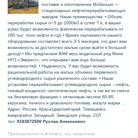
поставке и изготовлении Мобильно —
стационарных нефтеперерабатывающих
заводов. Наши преимущества: • Объем
переработки сырья от 5 до 1000м3 в сутки! Т.е, в ваших
руках будет возможность фактически перерабатывать от
280 тыс. тонн нефти в год! • Время окупаемости нашего
оборудование составляет всего 3-5 месяцев, что дает вам
возможность за достаточно малые сроки выйти в большой
доход! • Мы предлагаем ВАМ весь модельный ряд Мини
НПЗ «Эверест», что открывает вам еще больше
возможностей. • Надежность. У вас будет возможность
рациональной работы на малых объемах первичного
углеводородного сырья различного состава. • Наши
установки перерабатывают углеводородное сырье – нефть,
газовый конденсат, синтетическую нефть, а так же их смеси
на бензиновую фракцию с октановым числом 60-80,
керосина, печного и дизельного топлива, мазута марки ...
Адрес: Россия, Краснодарский край, Тимашевск,
микрорайон Западный, Заводская улица, 22Л
тел.
9183872500
Руслан Алексеевич
Промышленность
>
Нефть, газ, энергетика