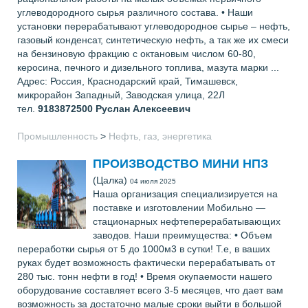
углеводородного сырья различного состава. • Наши
установки перерабатывают углеводородное сырье – нефть,
газовый конденсат, синтетическую нефть, а так же их смеси
на бензиновую фракцию с октановым числом 60-80,
керосина, печного и дизельного топлива, мазута марки ...
Адрес: Россия, Краснодарский край, Тимашевск,
микрорайон Западный, Заводская улица, 22Л
тел.
9183872500
Руслан Алексеевич
Промышленность
>
Нефть, газ, энергетика
ПРОИЗВОДСТВО МИНИ НПЗ
(Цалка)
04 июля 2025
Наша организация специализируется на
поставке и изготовлении Мобильно —
стационарных нефтеперерабатывающих
заводов. Наши преимущества: • Объем
переработки сырья от 5 до 1000м3 в сутки! Т.е, в ваших
руках будет возможность фактически перерабатывать от
280 тыс. тонн нефти в год! • Время окупаемости нашего
оборудование составляет всего 3-5 месяцев, что дает вам
возможность за достаточно малые сроки выйти в большой