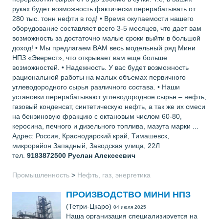
руках будет возможность фактически перерабатывать от
280 тыс. тонн нефти в год! • Время окупаемости нашего
оборудование составляет всего 3-5 месяцев, что дает вам
возможность за достаточно малые сроки выйти в большой
доход! • Мы предлагаем ВАМ весь модельный ряд Мини
НПЗ «Эверест», что открывает вам еще больше
возможностей. • Надежность. У вас будет возможность
рациональной работы на малых объемах первичного
углеводородного сырья различного состава. • Наши
установки перерабатывают углеводородное сырье – нефть,
газовый конденсат, синтетическую нефть, а так же их смеси
на бензиновую фракцию с октановым числом 60-80,
керосина, печного и дизельного топлива, мазута марки ...
Адрес: Россия, Краснодарский край, Тимашевск,
микрорайон Западный, Заводская улица, 22Л
тел.
9183872500
Руслан Алексеевич
Промышленность
>
Нефть, газ, энергетика
ПРОИЗВОДСТВО МИНИ НПЗ
(Тетри-Цкаро)
04 июля 2025
Наша организация специализируется на