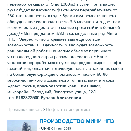
переработки сырья от 5 до 1000м3 в сутки! Т.е, в ваших
руках будет возможность фактически перерабатывать от
280 тыс. тонн нефти в год! • Время окупаемости нашего
оборудование составляет всего 3-5 месяцев, что дает вам
возможность за достаточно малые сроки выйти в большой
доход! • Мы предлагаем ВАМ весь модельный ряд Мини
НПЗ «Эверест», что открывает вам еще больше
возможностей. • Надежность. У вас будет возможность
рациональной работы на малых объемах первичного
углеводородного сырья различного состава. • Наши
установки перерабатывают углеводородное сырье – нефть,
газовый конденсат, синтетическую нефть, а так же их смеси
на бензиновую фракцию с октановым числом 60-80,
керосина, печного и дизельного топлива, мазута марки ...
Адрес: Россия, Краснодарский край, Тимашевск,
микрорайон Западный, Заводская улица, 22Л
тел.
9183872500
Руслан Алексеевич
Промышленность
>
Нефть, газ, энергетика
ПРОИЗВОДСТВО МИНИ НПЗ
(Они)
04 июля 2025