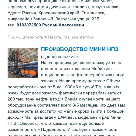
на бензиновую фракцию с октановым числом 60-80,
керосина, печного и дизельного топлива, мазута марки ...
Адрес: Россия, Краснодарский край, Тимашевск,
микрорайон Западный, Заводская улица, 22Л
тел.
9183872500
Руслан Алексеевич
Промышленность
>
Нефть, газ, энергетика
ПРОИЗВОДСТВО МИНИ НПЗ
(Цнори)
04 июля 2025
Наша организация специализируется на
поставке и изготовлении Мобильно —
стационарных нефтеперерабатывающих
заводов. Наши преимущества: • Объем
переработки сырья от 5 до 1000м3 в сутки! Т.е, в ваших
руках будет возможность фактически перерабатывать от
280 тыс. тонн нефти в год! • Время окупаемости нашего
оборудование составляет всего 3-5 месяцев, что дает вам
возможность за достаточно малые сроки выйти в большой
доход! • Мы предлагаем ВАМ весь модельный ряд Мини
НПЗ «Эверест», что открывает вам еще больше
возможностей. • Надежность. У вас будет возможность
рациональной работы на малых объемах первичного