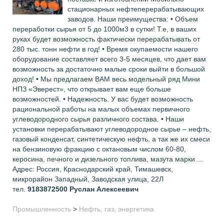
стационарных нефтеперерабатывающих
заводов. Наши преимущества: • Объем
переработки сырья от 5 до 1000м3 в сутки! Т.е, в ваших
руках будет возможность фактически перерабатывать от
280 тыс. тонн нефти в год! • Время окупаемости нашего
оборудование составляет всего 3-5 месяцев, что дает вам
возможность за достаточно малые сроки выйти в большой
доход! • Мы предлагаем ВАМ весь модельный ряд Мини
НПЗ «Эверест», что открывает вам еще больше
возможностей. • Надежность. У вас будет возможность
рациональной работы на малых объемах первичного
углеводородного сырья различного состава. • Наши
установки перерабатывают углеводородное сырье – нефть,
газовый конденсат, синтетическую нефть, а так же их смеси
на бензиновую фракцию с октановым числом 60-80,
керосина, печного и дизельного топлива, мазута марки ...
Адрес: Россия, Краснодарский край, Тимашевск,
микрорайон Западный, Заводская улица, 22Л
тел.
9183872500
Руслан Алексеевич
Промышленность
>
Нефть, газ, энергетика