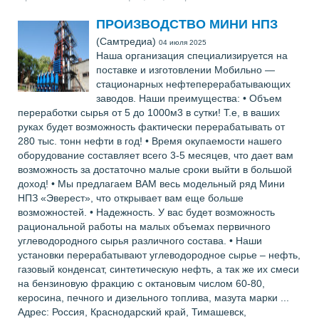
ПРОИЗВОДСТВО МИНИ НПЗ
(Самтредиа)
04 июля 2025
Наша организация специализируется на
поставке и изготовлении Мобильно —
стационарных нефтеперерабатывающих
заводов. Наши преимущества: • Объем
переработки сырья от 5 до 1000м3 в сутки! Т.е, в ваших
руках будет возможность фактически перерабатывать от
280 тыс. тонн нефти в год! • Время окупаемости нашего
оборудование составляет всего 3-5 месяцев, что дает вам
возможность за достаточно малые сроки выйти в большой
доход! • Мы предлагаем ВАМ весь модельный ряд Мини
НПЗ «Эверест», что открывает вам еще больше
возможностей. • Надежность. У вас будет возможность
рациональной работы на малых объемах первичного
углеводородного сырья различного состава. • Наши
установки перерабатывают углеводородное сырье – нефть,
газовый конденсат, синтетическую нефть, а так же их смеси
на бензиновую фракцию с октановым числом 60-80,
керосина, печного и дизельного топлива, мазута марки ...
Адрес: Россия, Краснодарский край, Тимашевск,