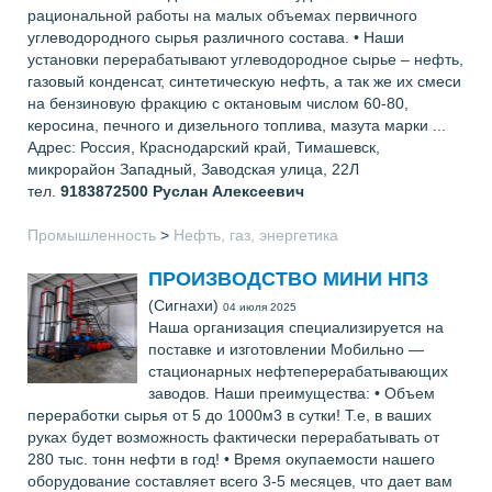
рациональной работы на малых объемах первичного
углеводородного сырья различного состава. • Наши
установки перерабатывают углеводородное сырье – нефть,
газовый конденсат, синтетическую нефть, а так же их смеси
на бензиновую фракцию с октановым числом 60-80,
керосина, печного и дизельного топлива, мазута марки ...
Адрес: Россия, Краснодарский край, Тимашевск,
микрорайон Западный, Заводская улица, 22Л
тел.
9183872500
Руслан Алексеевич
Промышленность
>
Нефть, газ, энергетика
ПРОИЗВОДСТВО МИНИ НПЗ
(Сигнахи)
04 июля 2025
Наша организация специализируется на
поставке и изготовлении Мобильно —
стационарных нефтеперерабатывающих
заводов. Наши преимущества: • Объем
переработки сырья от 5 до 1000м3 в сутки! Т.е, в ваших
руках будет возможность фактически перерабатывать от
280 тыс. тонн нефти в год! • Время окупаемости нашего
оборудование составляет всего 3-5 месяцев, что дает вам