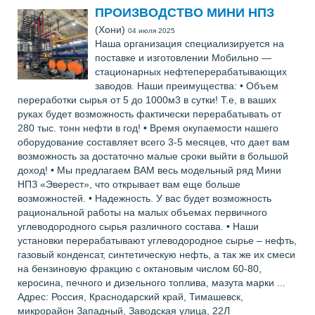
ПРОИЗВОДСТВО МИНИ НПЗ
(Хони)
04 июля 2025
Наша организация специализируется на
поставке и изготовлении Мобильно —
стационарных нефтеперерабатывающих
заводов. Наши преимущества: • Объем
переработки сырья от 5 до 1000м3 в сутки! Т.е, в ваших
руках будет возможность фактически перерабатывать от
280 тыс. тонн нефти в год! • Время окупаемости нашего
оборудование составляет всего 3-5 месяцев, что дает вам
возможность за достаточно малые сроки выйти в большой
доход! • Мы предлагаем ВАМ весь модельный ряд Мини
НПЗ «Эверест», что открывает вам еще больше
возможностей. • Надежность. У вас будет возможность
рациональной работы на малых объемах первичного
углеводородного сырья различного состава. • Наши
установки перерабатывают углеводородное сырье – нефть,
газовый конденсат, синтетическую нефть, а так же их смеси
на бензиновую фракцию с октановым числом 60-80,
керосина, печного и дизельного топлива, мазута марки ...
Адрес: Россия, Краснодарский край, Тимашевск,
микрорайон Западный, Заводская улица, 22Л