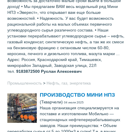
возможность за достаточно малые сроки выйти в большой
доход! • Мы предлагаем ВАМ весь модельный ряд Мини
НПЗ «Эверест», что открывает вам еще больше
возможностей. • Надежность. У вас будет возможность
рациональной работы на малых объемах первичного
углеводородного сырья различного состава. • Наши
установки перерабатывают углеводородное сырье – нефть,
газовый конденсат, синтетическую нефть, а так же их смеси
на бензиновую фракцию с октановым числом 60-80,
керосина, печного и дизельного топлива, мазута марки ...
Адрес: Россия, Краснодарский край, Тимашевск,
микрорайон Западный, Заводская улица, 22Л
тел.
9183872500
Руслан Алексеевич
Промышленность
>
Нефть, газ, энергетика
ПРОИЗВОДСТВО МИНИ НПЗ
(Ткварчели)
04 июля 2025
Наша организация специализируется на
поставке и изготовлении Мобильно —
стационарных нефтеперерабатывающих
заводов. Наши преимущества: • Объем
переработки сырья от 5 до 1000м3 в сутки! Т.е, в ваших