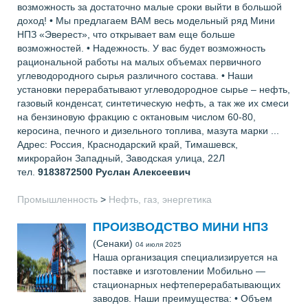
возможность за достаточно малые сроки выйти в большой
доход! • Мы предлагаем ВАМ весь модельный ряд Мини
НПЗ «Эверест», что открывает вам еще больше
возможностей. • Надежность. У вас будет возможность
рациональной работы на малых объемах первичного
углеводородного сырья различного состава. • Наши
установки перерабатывают углеводородное сырье – нефть,
газовый конденсат, синтетическую нефть, а так же их смеси
на бензиновую фракцию с октановым числом 60-80,
керосина, печного и дизельного топлива, мазута марки ...
Адрес: Россия, Краснодарский край, Тимашевск,
микрорайон Западный, Заводская улица, 22Л
тел.
9183872500
Руслан Алексеевич
Промышленность
>
Нефть, газ, энергетика
ПРОИЗВОДСТВО МИНИ НПЗ
(Сенаки)
04 июля 2025
Наша организация специализируется на
поставке и изготовлении Мобильно —
стационарных нефтеперерабатывающих
заводов. Наши преимущества: • Объем