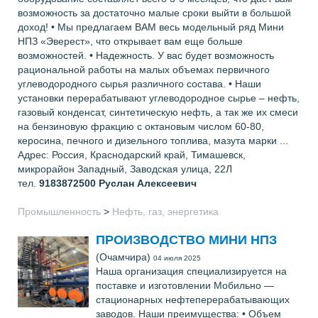
возможность за достаточно малые сроки выйти в большой
доход! • Мы предлагаем ВАМ весь модельный ряд Мини
НПЗ «Эверест», что открывает вам еще больше
возможностей. • Надежность. У вас будет возможность
рациональной работы на малых объемах первичного
углеводородного сырья различного состава. • Наши
установки перерабатывают углеводородное сырье – нефть,
газовый конденсат, синтетическую нефть, а так же их смеси
на бензиновую фракцию с октановым числом 60-80,
керосина, печного и дизельного топлива, мазута марки ...
Адрес: Россия, Краснодарский край, Тимашевск,
микрорайон Западный, Заводская улица, 22Л
тел.
9183872500
Руслан Алексеевич
Промышленность
>
Нефть, газ, энергетика
ПРОИЗВОДСТВО МИНИ НПЗ
(Очамчира)
04 июля 2025
Наша организация специализируется на
поставке и изготовлении Мобильно —
стационарных нефтеперерабатывающих
заводов. Наши преимущества: • Объем