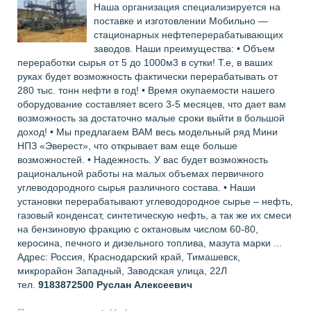
Наша организация специализируется на
поставке и изготовлении Мобильно —
стационарных нефтеперерабатывающих
заводов. Наши преимущества: • Объем
переработки сырья от 5 до 1000м3 в сутки! Т.е, в ваших
руках будет возможность фактически перерабатывать от
280 тыс. тонн нефти в год! • Время окупаемости нашего
оборудование составляет всего 3-5 месяцев, что дает вам
возможность за достаточно малые сроки выйти в большой
доход! • Мы предлагаем ВАМ весь модельный ряд Мини
НПЗ «Эверест», что открывает вам еще больше
возможностей. • Надежность. У вас будет возможность
рациональной работы на малых объемах первичного
углеводородного сырья различного состава. • Наши
установки перерабатывают углеводородное сырье – нефть,
газовый конденсат, синтетическую нефть, а так же их смеси
на бензиновую фракцию с октановым числом 60-80,
керосина, печного и дизельного топлива, мазута марки ...
Адрес: Россия, Краснодарский край, Тимашевск,
микрорайон Западный, Заводская улица, 22Л
тел.
9183872500
Руслан Алексеевич