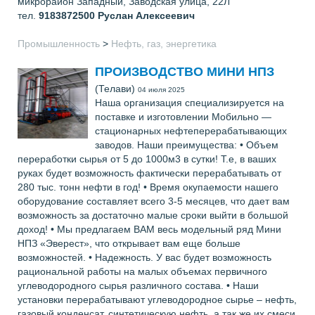
микрорайон Западный, Заводская улица, 22Л
тел.
9183872500
Руслан Алексеевич
Промышленность
>
Нефть, газ, энергетика
ПРОИЗВОДСТВО МИНИ НПЗ
(Телави)
04 июля 2025
Наша организация специализируется на
поставке и изготовлении Мобильно —
стационарных нефтеперерабатывающих
заводов. Наши преимущества: • Объем
переработки сырья от 5 до 1000м3 в сутки! Т.е, в ваших
руках будет возможность фактически перерабатывать от
280 тыс. тонн нефти в год! • Время окупаемости нашего
оборудование составляет всего 3-5 месяцев, что дает вам
возможность за достаточно малые сроки выйти в большой
доход! • Мы предлагаем ВАМ весь модельный ряд Мини
НПЗ «Эверест», что открывает вам еще больше
возможностей. • Надежность. У вас будет возможность
рациональной работы на малых объемах первичного
углеводородного сырья различного состава. • Наши
установки перерабатывают углеводородное сырье – нефть,
газовый конденсат, синтетическую нефть, а так же их смеси