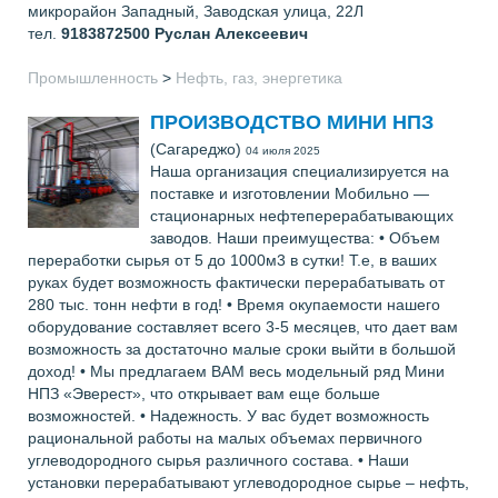
микрорайон Западный, Заводская улица, 22Л
тел.
9183872500
Руслан Алексеевич
Промышленность
>
Нефть, газ, энергетика
ПРОИЗВОДСТВО МИНИ НПЗ
(Сагареджо)
04 июля 2025
Наша организация специализируется на
поставке и изготовлении Мобильно —
стационарных нефтеперерабатывающих
заводов. Наши преимущества: • Объем
переработки сырья от 5 до 1000м3 в сутки! Т.е, в ваших
руках будет возможность фактически перерабатывать от
280 тыс. тонн нефти в год! • Время окупаемости нашего
оборудование составляет всего 3-5 месяцев, что дает вам
возможность за достаточно малые сроки выйти в большой
доход! • Мы предлагаем ВАМ весь модельный ряд Мини
НПЗ «Эверест», что открывает вам еще больше
возможностей. • Надежность. У вас будет возможность
рациональной работы на малых объемах первичного
углеводородного сырья различного состава. • Наши
установки перерабатывают углеводородное сырье – нефть,