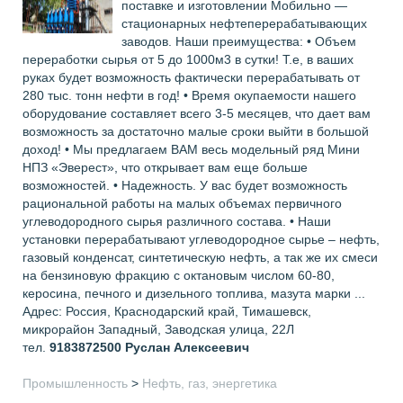
поставке и изготовлении Мобильно —
стационарных нефтеперерабатывающих
заводов. Наши преимущества: • Объем
переработки сырья от 5 до 1000м3 в сутки! Т.е, в ваших
руках будет возможность фактически перерабатывать от
280 тыс. тонн нефти в год! • Время окупаемости нашего
оборудование составляет всего 3-5 месяцев, что дает вам
возможность за достаточно малые сроки выйти в большой
доход! • Мы предлагаем ВАМ весь модельный ряд Мини
НПЗ «Эверест», что открывает вам еще больше
возможностей. • Надежность. У вас будет возможность
рациональной работы на малых объемах первичного
углеводородного сырья различного состава. • Наши
установки перерабатывают углеводородное сырье – нефть,
газовый конденсат, синтетическую нефть, а так же их смеси
на бензиновую фракцию с октановым числом 60-80,
керосина, печного и дизельного топлива, мазута марки ...
Адрес: Россия, Краснодарский край, Тимашевск,
микрорайон Западный, Заводская улица, 22Л
тел.
9183872500
Руслан Алексеевич
Промышленность
>
Нефть, газ, энергетика