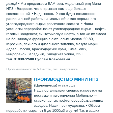
доход! • Мы предлагаем ВАМ весь модельный ряд Мини
НПЗ «Эверест», что открывает вам еще больше
возможностей. • Надежность. У вас будет возможность
рациональной работы на малых объемах первичного
углеводородного сырья различного состава. • Наши
установки перерабатывают углеводородное сырье – нефть,
газовый конденсат, синтетическую нефть, а так же их смеси
на бензиновую фракцию с октановым числом 60-80,
керосина, печного и дизельного топлива, мазута марки ...
Адрес: Россия, Краснодарский край, Тимашевск,
микрорайон Западный, Заводская улица, 22Л
тел.
9183872500
Руслан Алексеевич
Промышленность
>
Нефть, газ, энергетика
ПРОИЗВОДСТВО МИНИ НПЗ
(Цаленджиха)
04 июля 2025
Наша организация специализируется на
поставке и изготовлении Мобильно —
стационарных нефтеперерабатывающих
заводов. Наши преимущества: • Объем
переработки сырья от 5 до 1000м3 в сутки! Т.е, в ваших