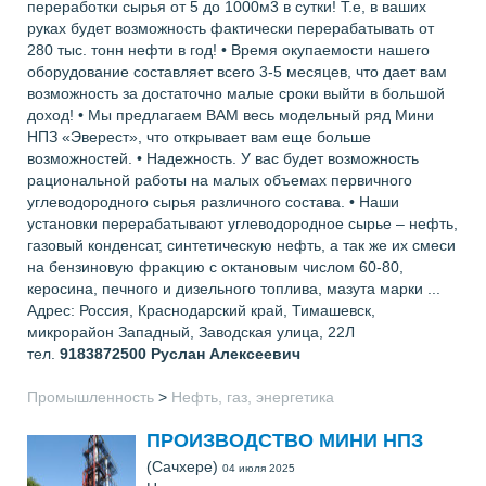
переработки сырья от 5 до 1000м3 в сутки! Т.е, в ваших
руках будет возможность фактически перерабатывать от
280 тыс. тонн нефти в год! • Время окупаемости нашего
оборудование составляет всего 3-5 месяцев, что дает вам
возможность за достаточно малые сроки выйти в большой
доход! • Мы предлагаем ВАМ весь модельный ряд Мини
НПЗ «Эверест», что открывает вам еще больше
возможностей. • Надежность. У вас будет возможность
рациональной работы на малых объемах первичного
углеводородного сырья различного состава. • Наши
установки перерабатывают углеводородное сырье – нефть,
газовый конденсат, синтетическую нефть, а так же их смеси
на бензиновую фракцию с октановым числом 60-80,
керосина, печного и дизельного топлива, мазута марки ...
Адрес: Россия, Краснодарский край, Тимашевск,
микрорайон Западный, Заводская улица, 22Л
тел.
9183872500
Руслан Алексеевич
Промышленность
>
Нефть, газ, энергетика
ПРОИЗВОДСТВО МИНИ НПЗ
(Сачхере)
04 июля 2025