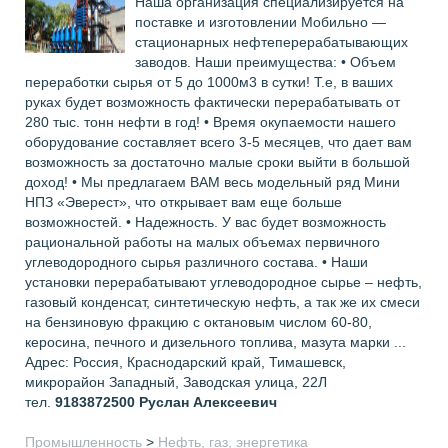
Наша организация специализируется на
поставке и изготовлении Мобильно —
стационарных нефтеперерабатывающих
заводов. Наши преимущества: • Объем
переработки сырья от 5 до 1000м3 в сутки! Т.е, в ваших
руках будет возможность фактически перерабатывать от
280 тыс. тонн нефти в год! • Время окупаемости нашего
оборудование составляет всего 3-5 месяцев, что дает вам
возможность за достаточно малые сроки выйти в большой
доход! • Мы предлагаем ВАМ весь модельный ряд Мини
НПЗ «Эверест», что открывает вам еще больше
возможностей. • Надежность. У вас будет возможность
рациональной работы на малых объемах первичного
углеводородного сырья различного состава. • Наши
установки перерабатывают углеводородное сырье – нефть,
газовый конденсат, синтетическую нефть, а так же их смеси
на бензиновую фракцию с октановым числом 60-80,
керосина, печного и дизельного топлива, мазута марки ...
Адрес: Россия, Краснодарский край, Тимашевск,
микрорайон Западный, Заводская улица, 22Л
тел.
9183872500
Руслан Алексеевич
Промышленность
>
Нефть, газ, энергетика