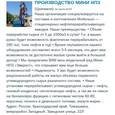
ПРОИЗВОДСТВО МИНИ НПЗ
(Цхинвали)
04 июля 2025
Наша организация специализируется на
поставке и изготовлении Мобильно —
стационарных нефтеперерабатывающих
заводов. Наши преимущества: • Объем
переработки сырья от 5 до 1000м3 в сутки! Т.е, в ваших
руках будет возможность фактически перерабатывать от
280 тыс. тонн нефти в год! • Время окупаемости нашего
оборудование составляет всего 3-5 месяцев, что дает вам
возможность за достаточно малые сроки выйти в большой
доход! • Мы предлагаем ВАМ весь модельный ряд Мини
НПЗ «Эверест», что открывает вам еще больше
возможностей. • Надежность. У вас будет возможность
рациональной работы на малых объемах первичного
углеводородного сырья различного состава. • Наши
установки перерабатывают углеводородное сырье – нефть,
газовый конденсат, синтетическую нефть, а так же их смеси
на бензиновую фракцию с октановым числом 60-80,
керосина, печного и дизельного топлива, мазута марки ...
Адрес: Россия, Краснодарский край, Тимашевск,
микрорайон Западный, Заводская улица, 22Л