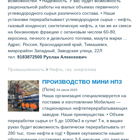
возможностей. • Надежность. У вас будет возможность
рациональной работы на малых объемах первичного
углеводородного сырья различного состава. • Наши
установки перерабатывают углеводородное сырье – нефть,
газовый конденсат, синтетическую нефть, а так же их смеси
на бензиновую фракцию с октановым числом 60-80,
керосина, печного и дизельного топлива, мазута марки ...
Адрес: Россия, Краснодарский край, Тимашевск,
микрорайон Западный, Заводская улица, 22Л
тел.
9183872500
Руслан Алексеевич
Промышленность
>
Нефть, газ, энергетика
ПРОИЗВОДСТВО МИНИ НПЗ
(Поти)
04 июля 2025
Наша организация специализируется на
поставке и изготовлении Мобильно —
стационарных нефтеперерабатывающих
заводов. Наши преимущества: • Объем
переработки сырья от 5 до 1000м3 в сутки! Т.е, в ваших
руках будет возможность фактически перерабатывать от
280 тыс. тонн нефти в год! • Время окупаемости нашего
оборудование составляет всего 3-5 месяцев, что дает вам