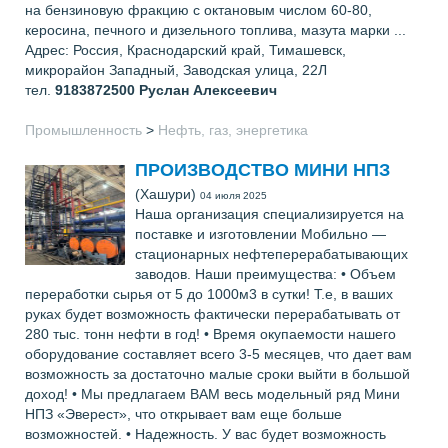
на бензиновую фракцию с октановым числом 60-80,
керосина, печного и дизельного топлива, мазута марки ...
Адрес: Россия, Краснодарский край, Тимашевск,
микрорайон Западный, Заводская улица, 22Л
тел.
9183872500
Руслан Алексеевич
Промышленность
>
Нефть, газ, энергетика
ПРОИЗВОДСТВО МИНИ НПЗ
(Хашури)
04 июля 2025
Наша организация специализируется на
поставке и изготовлении Мобильно —
стационарных нефтеперерабатывающих
заводов. Наши преимущества: • Объем
переработки сырья от 5 до 1000м3 в сутки! Т.е, в ваших
руках будет возможность фактически перерабатывать от
280 тыс. тонн нефти в год! • Время окупаемости нашего
оборудование составляет всего 3-5 месяцев, что дает вам
возможность за достаточно малые сроки выйти в большой
доход! • Мы предлагаем ВАМ весь модельный ряд Мини
НПЗ «Эверест», что открывает вам еще больше
возможностей. • Надежность. У вас будет возможность