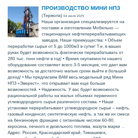
ПРОИЗВОДСТВО МИНИ НПЗ
(Тержола)
04 июля 2025
Наша организация специализируется на
поставке и изготовлении Мобильно —
стационарных нефтеперерабатывающих
заводов. Наши преимущества: • Объем
переработки сырья от 5 до 1000м3 в сутки! Т.е, в ваших
руках будет возможность фактически перерабатывать от
280 тыс. тонн нефти в год! • Время окупаемости нашего
оборудование составляет всего 3-5 месяцев, что дает вам
возможность за достаточно малые сроки выйти в большой
доход! • Мы предлагаем ВАМ весь модельный ряд Мини
НПЗ «Эверест», что открывает вам еще больше
возможностей. • Надежность. У вас будет возможность
рациональной работы на малых объемах первичного
углеводородного сырья различного состава. • Наши
установки перерабатывают углеводородное сырье – нефть,
газовый конденсат, синтетическую нефть, а так же их смеси
на бензиновую фракцию с октановым числом 60-80,
керосина, печного и дизельного топлива, мазута марки ...
Адрес: Россия, Краснодарский край, Тимашевск,